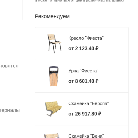
и может отличаться от цен в розничных магазинах
Рекомендуем
Кресло "Фиеста"
от
2 123.40 ₽
новятся
Урна "Фиеста"
от
8 601.40 ₽
Скамейка "Европа"
атериалы
от
26 917.80 ₽
Скамейка "Вена"