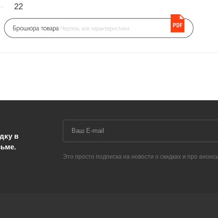
22
дку в
сьме.
Это просто подписка на новости о скидках и про анонс