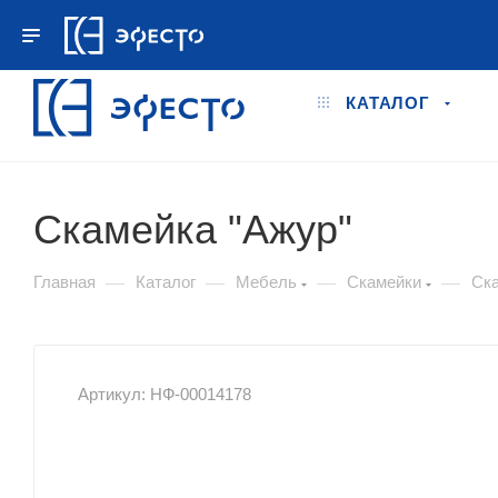
+7 495 778-78-98
ПН.–ПТ. 9:00 - 18:00
КАТАЛОГ
Скамейка "Ажур"
—
—
—
—
Главная
Каталог
Мебель
Скамейки
Ск
Артикул: НФ-00014178