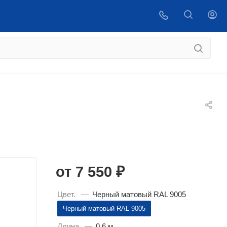
 купить
ВОЙТИ
от
7 550 ₽
Цвет.
—
Черный матовый RAL 9005
Черный матовый RAL 9005
Длина
—
0,6 м