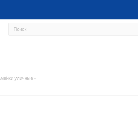
Перейти на сайт фабрики →
Как
амейки уличные