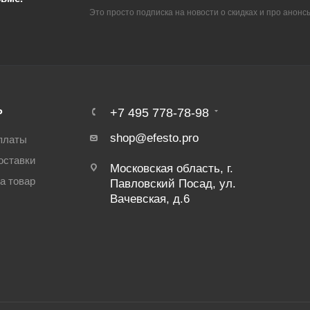
Это просто подписка на новости о скидках и про анонс
Ь
+7 495 778-78-98
shop@efesto.pro
платы
оставки
Московская область, г.
а товар
Павловский Посад, ул.
Вачевская, д.6