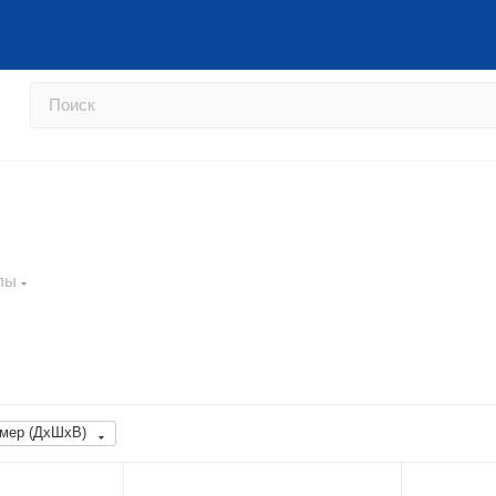
Перейти на сайт фабрики →
Как
лы
мер (ДхШхВ)