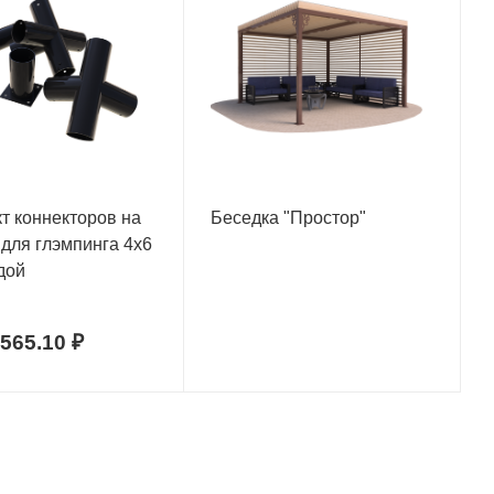
т коннекторов на
Беседка "Простор"
 для глэмпинга 4х6
дой
565.10 ₽