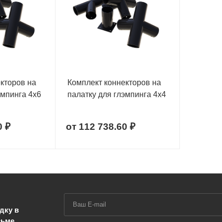
кторов на
Комплект коннекторов на
эмпинга 4х6
палатку для глэмпинга 4х4
0 ₽
от
112 738.60 ₽
дку в
сьме.