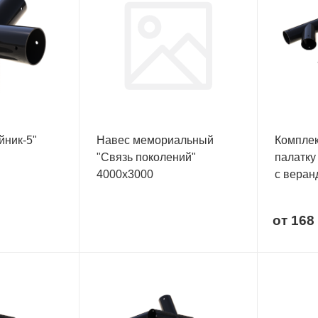
йник-5"
Навес мемориальный
Комплек
"Связь поколений"
палатку
4000х3000
с веран
от
168 