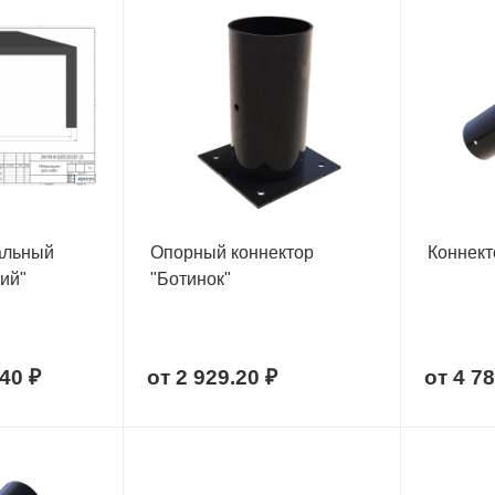
альный
Опорный коннектор
Коннект
ий"
"Ботинок"
40 ₽
от
2 929.20 ₽
от
4 78