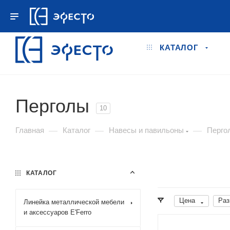
+7 495 778-78-98
ПН.–ПТ. 9:00 - 18:00
КАТАЛОГ
Перголы
10
—
—
—
Главная
Каталог
Навесы и павильоны
Перго
КАТАЛОГ
Цена
Раз
Линейка металлической мебели
и аксессуаров E'Ferro