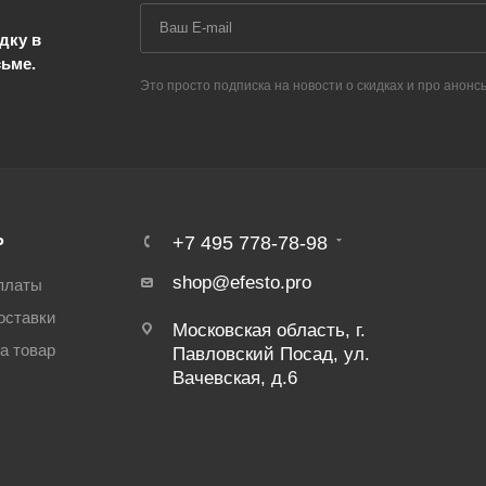
дку в
сьме.
Это просто подписка на новости о скидках и про анонс
Ь
+7 495 778-78-98
shop@efesto.pro
платы
оставки
Московская область, г.
а товар
Павловский Посад, ул.
Вачевская, д.6