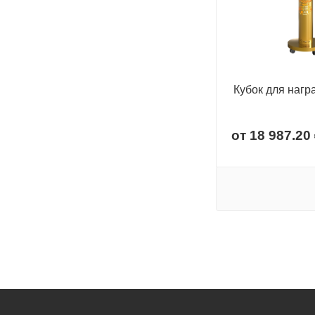
Кубок для наг
от
18 987.20