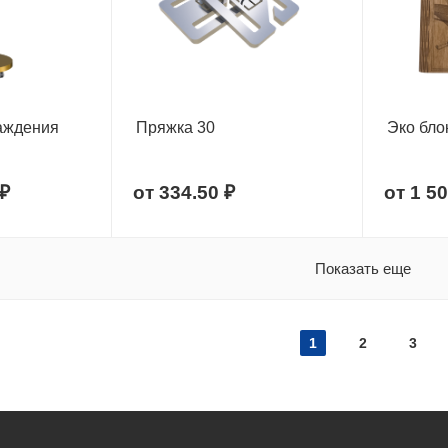
раждения
Пряжка 30
Эко бло
 ₽
от
334.50 ₽
от
1 50
Показать еще
1
2
3