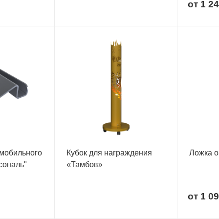
от
1 24
 мобильного
Кубок для награждения
Ложка о
сональ"
«Тамбов»
от
1 09