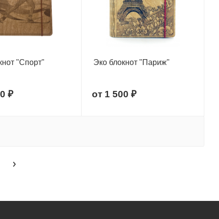
кнот "Спорт"
Эко блокнот "Париж"
0 ₽
от
1 500 ₽