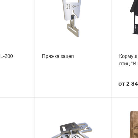
 L-200
Пряжка зацеп
Кормушк
птиц "И
от
2 84