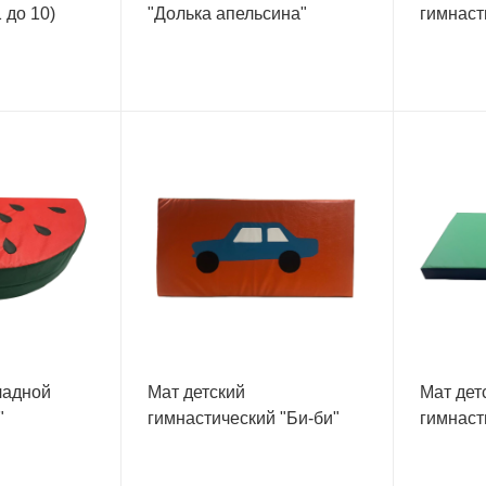
1 до 10)
"Долька апельсина"
гимнаст
ладной
Мат детский
Мат дет
"
гимнастический "Би-би"
гимнаст