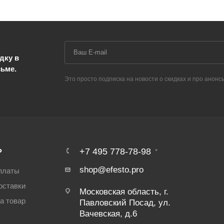
дку в
сьме.
Это просто подписка на новости о скидках и про анонс
Ь
+7 495 778-78-98
shop@efesto.pro
платы
оставки
Московская область, г.
а товар
Павловский Посад, ул.
Вачевская, д.6