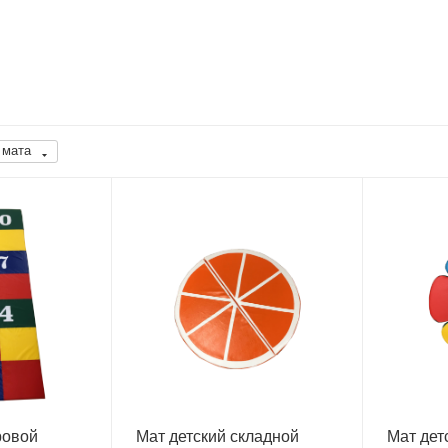
 мата
ровой
Мат детский складной
Мат дет