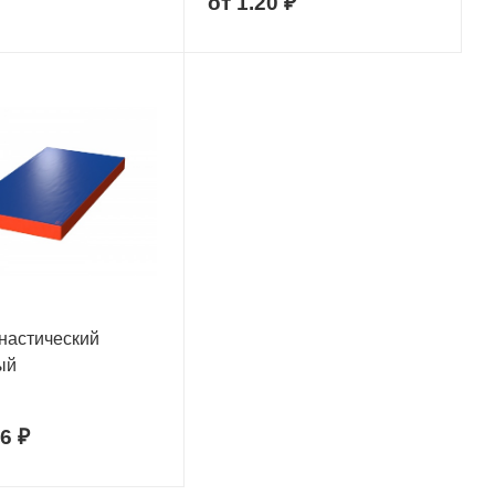
от
1.20 ₽
настический
ый
6 ₽