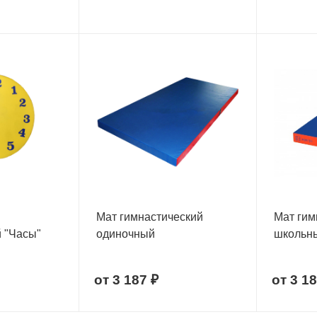
Мат гимнастический
Мат гим
 "Часы"
одиночный
школьн
от
3 187 ₽
от
3 18