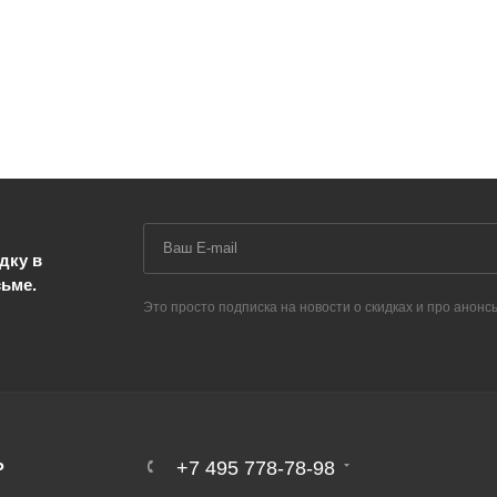
дку в
сьме.
Это просто подписка на новости о скидках и про анонс
Ь
+7 495 778-78-98