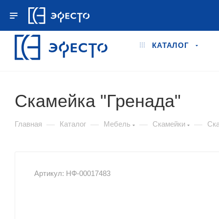
+7 495 778-78-98
ПН.–ПТ. 9:00 - 18:00
КАТАЛОГ
Скамейка "Гренада"
—
—
—
—
Главная
Каталог
Мебель
Скамейки
Ск
Артикул: НФ-00017483