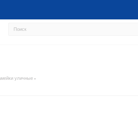
Перейти на сайт фабрики →
Как
амейки уличные