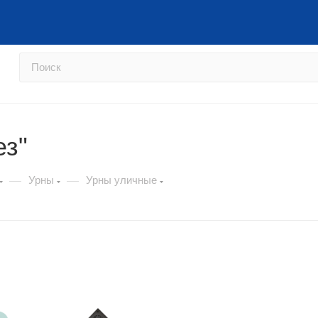
Перейти на сайт фабрики →
Как
ез"
—
—
Урны
Урны уличные