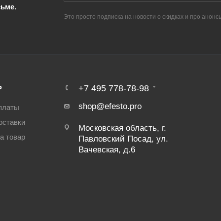
сьме.
Это просто подписка на новости о скидках и про анонс
Ь
+7 495 778-78-98
shop@efesto.pro
платы
оставки
Московская область, г.
а товар
Павловский Посад, ул.
Вачевская, д.6