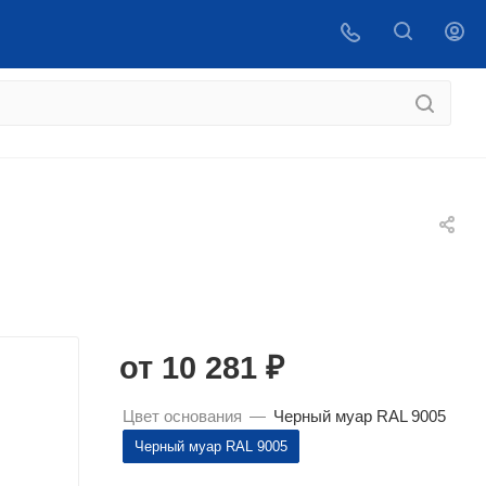
 купить
ВОЙТИ
от
10 281 ₽
Цвет основания
—
Черный муар RAL 9005
Черный муар RAL 9005